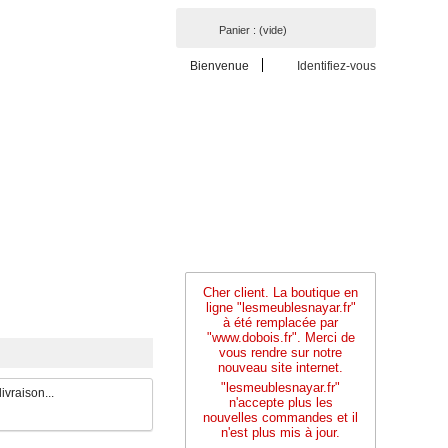
Panier :
(vide)
Bienvenue
Identifiez-vous
Cher client. La boutique en
ligne "lesmeublesnayar.fr"
à été remplacée par
"www.dobois.fr". Merci de
vous rendre sur notre
nouveau site internet.
"lesmeublesnayar.fr"
ivraison...
n'accepte plus les
nouvelles commandes et il
n'est plus mis à jour.