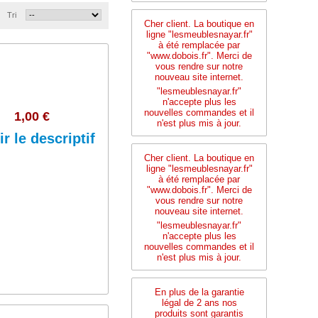
Tri
Cher client. La boutique en
ligne "lesmeublesnayar.fr"
à été remplacée par
"www.dobois.fr". Merci de
vous rendre sur notre
nouveau site internet.
"lesmeublesnayar.fr"
n'accepte plus les
nouvelles commandes et il
1,00 €
n'est plus mis à jour.
ir le descriptif
Cher client. La boutique en
ligne "lesmeublesnayar.fr"
à été remplacée par
"www.dobois.fr". Merci de
vous rendre sur notre
Ajouter au panier
nouveau site internet.
"lesmeublesnayar.fr"
n'accepte plus les
nouvelles commandes et il
n'est plus mis à jour.
En plus de la garantie
légal de 2 ans nos
produits sont garantis